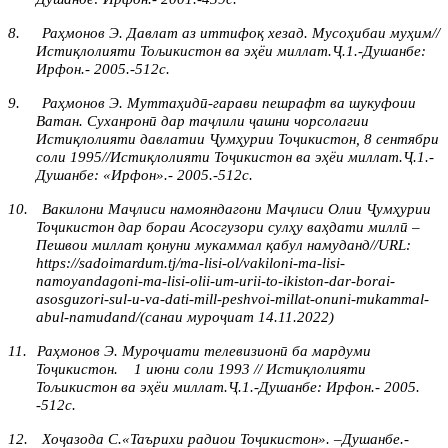
8.
Раҳмонов Э. Давлат аз иттифоқ хезад. Мусоҳибаи муҳим//
Истиқлолияти Тољикистон ва эҳёи миллат.Ҷ.1.-Душанбе:
Ирфон.- 2005.
-512с.
9.
Раҳмонов Э. Муттаҳидӣ-гарави пешрафт ва шукуфоии
Ватан. Суханронӣ дар таҷлили ҷашни чорсолагии
Истиқлолияти давлатии Ҷумҳурии Тоҷикистон, 8 сентябри
соли 1995//Истиқлолияти Тоҷикистон ва эҳёи миллат.Ҷ.1.-
Душанбе: «Ирфон».- 2005.
-512с.
10.
Вакилони Маҷлиси намояндагони Маҷлиси Олии Ҷумҳурии
Тоҷикистон дар бораи Асосгузори сулҳу ваҳдати миллӣ –
Пешвои миллат қонуни мукаммал қабул намуданд//
URL
:
https
://
sadoimardum
.
tj
/
ma
-
lisi
-
ol
/
vakiloni
-
ma
-
lisi
-
namoyandagoni
-
ma
-
lisi
-
olii
-
um
-
urii
-
to
-
ikiston
-
dar
-
borai
-
asosguzori
-
sul
-
u
-
va
-
dati
-
mill
-
peshvoi
-
millat
-
onuni
-
mukammal
-
abul
-
namudand
/(санаи муроҷиат 14.11.2022)
11.
Ра
ҳмонов Э.
Му
роҷиати телевизионӣ ба мардуми
Тоҷикистон.
1
июни соли 1993
// Истиқлолияти
Тољикистон ва эҳёи миллат.Ҷ.1.-Душанбе: Ирфон.- 2005.
-512с.
12.
Хоҷазода С.«Таърихи радиои Тоҷикистон». –Душанбе
.-