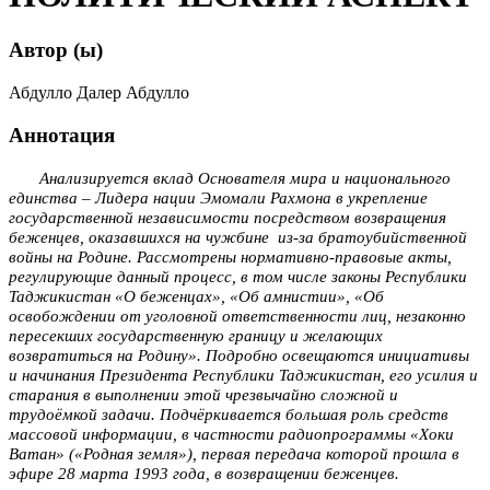
Автор (ы)
Абдулло Далер Абдулло
Аннотация
Анализируется вклад Основателя мира и национального
единства – Лидера нации Эмомали Рахмона в укрепление
государственной независимости посредством возвращения
беженцев, оказавшихся на чужбине
из-за братоубийственной
войны
на Родине
. Рассмотрены нормативно-правовые акты,
регулирующие данный процесс, в том числе законы Республики
Таджикистан «О беженцах», «Об амнистии», «Об
освобождении от уголовной ответственности лиц, незаконно
пересекших государственную границу и желающих
возвратиться на Родину». Подробно освещаются инициативы
и начинания Президента Республики Таджикистан, его усилия и
старания в выполнении этой чрезвычайно сложной и
трудоёмкой задачи. Подчёркивается большая роль средств
массовой информации, в частности радиопрограммы «Хоки
Ватан» («Родная земля»), первая передача которой прошла в
эфире 28 марта 1993 года, в возвращении беженцев.