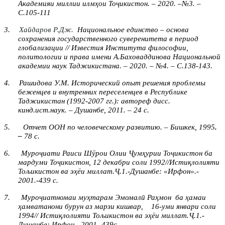
Академияи миллии илмҳои Тоҷикистон. – 2020. –№3. –
С.105-111
3.
Хайдаров Р.Дж.
Национальное единство – основа
сохранения государственного суверенитета в период
глобализации
// Известия Института философии,
политологии и права имени А.Баховаддинова Национальной
академии наук Таджикистана. – 2020. – №4. –
С
.138-143
.
4.
Рашидова У.М. Исторический опыт решения проблемы
беженцев и внутренних переселенцев в Республике
Таджикистан (1992-2007 гг.): автореф дисс.
кинд.ист.наук. – Душанбе, 2011. – 24 с.
5.
Отчет ООН по человеческому развитию. – Бишкек, 1995
.
–
78 с.
6.
Муроҷиати Раиси Шӯрои Олии Ҷумҳурии Тоҷикистон ба
мардуми Тоҷикистон, 12 декабри соли 1992//Истиқлолияти
Тољикистон ва эҳёи миллат.Ҷ.1.-Душанбе: «Ирфон».-
2001.-
439 с.
7.
Муроҷиатномаи муҳтарам Эмомалӣ Раҳмон
ба ҳамаи
ҳамватанони бурун аз марзи кишвар,
16-уми январи соли
1994// Истиқлолияти Тољикистон ва эҳёи миллат.Ҷ.1.-
Душанбе: Ирфон.- 2001.-
439с.