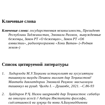
Ключевые слова
Ключевые слова:
государственная независимость, Президент
Республики Таджикистан, Эмомали Рахмон,
вынужденные
беженцы, Закон РТ «О беженцах», Закон РТ «Об
амнистии», радиопрограмма «Хоки Ватан» («Родная
земля»)
Список цитируемой литературы
1.
Хидирзода М.У.Таҳкими истиқлолият ва хусусиятҳои
ташаккули ниҳоди Пешвои миллат дар Тоҷикистон
//
Мактаби давлатдории Эмомалӣ Раҳмон: масъалаҳои
ташаккул ва рушд. Ҷилди I. – Душанбе, 2021. –С.86-93
2.
Ҳайдаров Р.Ҷ. Низои шаҳрвандӣ дар Тоҷикистон: сабабҳо
ва омилҳои асосӣ // Ахбори Институти фалсафа,
сиёсатшиносӣ ва ҳуқуқи ба номи А.Баҳоваддинови