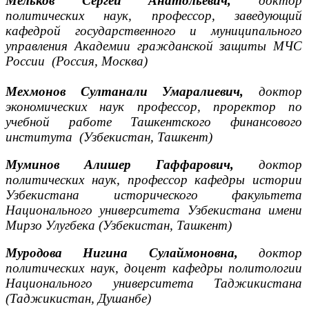
Мельков Сергей Анатольевич,
доктор
политических наук, профессор, заведующий
кафедрой государственного и муниципального
управления Академии гражданской защиты МЧС
России
(Россия, Москва)
Мехмонов Султанали Умаралиевич,
доктор
экономических наук профессор, проректор по
учебной работе Ташкентского финансового
института (Узбекистан, Ташкент)
Муминов Алишер Гаффарович,
доктор
полити
ческих наук, профессор кафедры истории
Узбекистана исторического факультета
Национального университета Узбекистана имени
Мирзо Улугбека
(Узбекистан, Ташкент)
Муродова Нигина Сулаймоновна,
доктор
политических наук, доцент кафедры политологии
Национального университета Таджикистана
(Таджикистан, Душанбе)