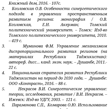
Книжный дом, 2016. - 107с.
2.
Козловская О.В. Особенности синергетического
подхода в управлении пространственным
развитием региона: монография / О.В.
Козловская, Е.Н. Акерман; Томский
политехнический университет. – Томск: Изд-во
Томского политехнического университета, 2010.
– 419 с.
3.
Муминова Ф.М. Управление механизмом
диспропорционального развития регионов (на
материалах Республики Таджикистан):
автореф. дисс… канд. экон. наук. – Душанбе, 2011.-
22 с.
4.
Национальная стратегия развития Республики
Таджикистан на период до 2030 года. –
Душанбе:
ООО «Контраст», 2016. – 88 с.
5.
Некрасов В.И. Синергетическое управление:
теории, исследования, развитие / В.И. Некрасов. –
Ижевск: Изд-во УДГУ, 2003. –
121 с.
6.
Парамонова С.П.,
Комарова О.Ю. Использование