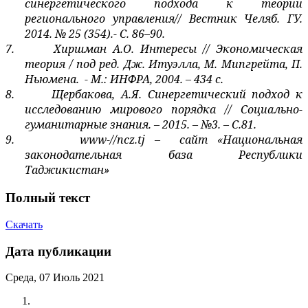
синергетического подхода к теории
регионального управления// Вестник Челяб.
ГУ.
2014. № 25 (354).- С. 86–90.
7.
Хиршман А.О. Интересы // Экономическая
теория / под ред. Дж. Итуэлла, М. Мипгрейта, П.
Ньюмена.
- М.: ИНФРА, 2004. – 434 с.
8.
Щербакова, А.Я. Синергетический подход к
исследованию мирового порядка // Социально-
гуманитарные знания. – 2015. – №3. – С.81.
9.
www
-//
ncz
.
tj
–
сайт «Национальная
законодательная база Республики
Таджикистан»
Полный текст
Скачать
Дата публикации
Среда, 07 Июль 2021