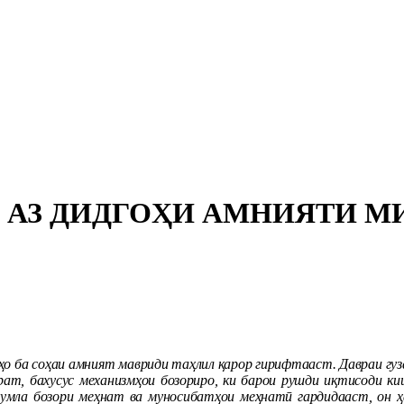
 АЗ ДИДГОҲИ АМНИЯТИ 
ҳо ба соҳаи амният мавриди таҳлил қарор гирифтааст. Давраи гу
ират, бахусус механизмҳои бозориро, ки барои рушди иқтисоди к
з ҷумла бозори меҳнат ва муносибатҳои меҳнатӣ гардидааст, он