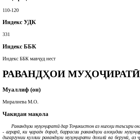
110-120
Индекс УДК
331
Индекс ББК
Индекс ББК мавҷуд нест
РАВАНДҲОИ МУҲОҶИРАТӢ
Муаллиф (он)
Миралиева М.О.
Чакидаи мақола
Равандҳои муҳоҷиратӣ дар Тоҷикистон аз нигоҳи таъсири он
- аграрӣ, ки ҷараён дорад, баррасии равандҳои алоҳидаи муҳоҷ
дигаргунии куллии равандҳои муҳоҷирати дохилӣ ва берунӣ, а