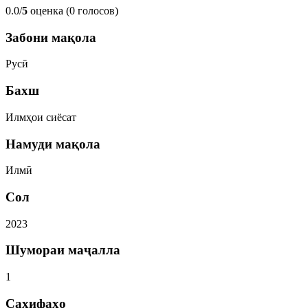
0.0/
5
оценка (0 голосов)
Забони мақола
Русӣ
Бахш
Илмҳои сиёсат
Намуди мақола
Илмӣ
Сол
2023
Шумораи маҷалла
1
Саҳифаҳо