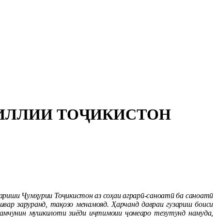
МИЛЛИИ ТОҶИКИСТОН
зариши Ҷумҳурии Тоҷикистон аз соҳаи аграрӣ-саноатӣ ба саноатӣ
ишвар заруранд, тақозо менамояд. Ҳарчанд давраи гузариш боиси
 ҳамчунин мушкилоти зиёди иҷтимоии ҷомеаро тезутунд намуда,