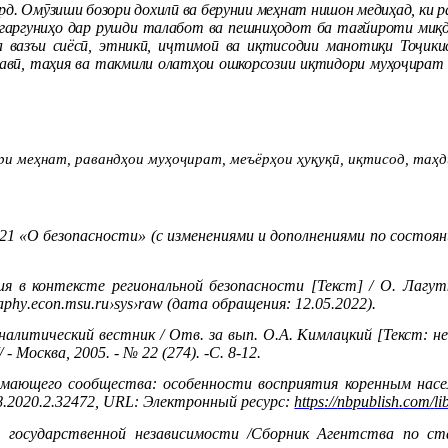
вард. Омӯзиши бозори дохилӣ ва берунии меҳнат нишон медиҳад, ки
игаргуниҳо дар рушди талабот ва пешниҳодот ба тағйироти миқд
а вазъи сиёсӣ, этникӣ, иҷтимоӣ ва иқтисодии манотиқи Тоҷики
вӣ, таҳия ва такмили олатҳои ошкорсозии иқтидори муҳоҷират д
ри меҳнат, равандҳои муҳоҷират, меъёрҳои ҳуқуқӣ, иқтисод, таҳ
21 «О безопасности» (с изменениями и дополнениями по состоян
я в контексте региональной безопасности
[Текст] / О. Лагутк
aphy
.
econ
.
msu
.
ru
›
sys
›
raw
(дата обращения: 12.05.2022).
налитический вестник / Отв. за вып.
O
.
A
. Кимлацкий [Текст: 
Москва, 2005. - № 22 (274). -С. 8-12.
имающего сообщества: особенности восприятия коренным насе
8.2020.2.32472,
URL
: Электронный ресурс:
https
://
nbpublish
.
com
/
li
 государственной независимости /Сборник Агентства по ст