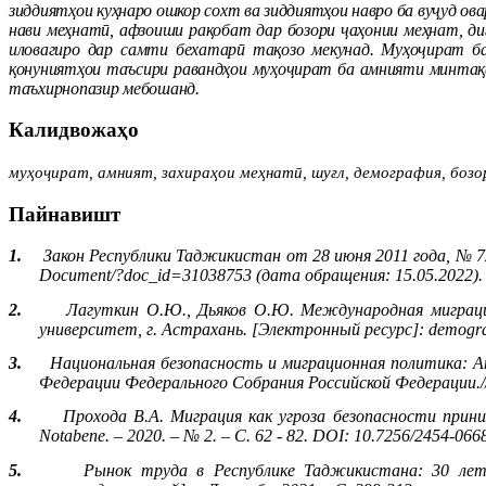
зиддиятҳои куҳнаро ошкор сохт ва зиддиятҳои навро ба вуҷуд о
нави меҳнатӣ, афзоиши рақобат дар бозори ҷаҳонии меҳнат, д
иловагиро дар самти бехатарӣ тақозо мекунад. Муҳоҷират б
қонуниятҳои таъсири равандҳои муҳоҷират ба амнияти минтақа
таъхирнопазир мебошанд.
Калидвожаҳо
муҳоҷират, амният, захираҳои меҳнатӣ, шуғл, демография, бозо
Пайнавишт
1.
Закон Республики Таджикистан от 28 июня 2011 года, № 7
Document
/?
doc
_
id
=31038753 (дата обращения: 15.05.2022).
2.
Лагуткин О.Ю., Дьяков О.Ю.
Международная миграци
университет, г. Астрахань. [Электронный ресурс]:
demogr
3.
Национальная безопасность и миграционная политика: А
Федерации Федерального Собрания Российской Федерации.// - 
4.
Прохода В.А. Миграция как угроза безопасности прин
Nota
bene
. – 2020. – № 2. – С. 62 - 82.
DOI
: 10.7256/2454-066
5.
Рынок труда в Республике Таджикистана: 30 лет