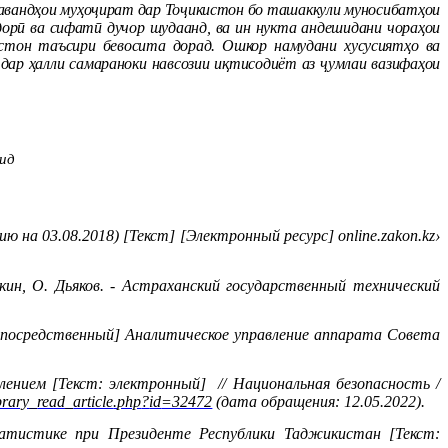
 равандҳои муҳоҷират дар Тоҷикистон бо ташаккули муносибатҳои
орӣ ва сифатӣ дучор шудаанд, ва ин нукта андешидани чораҳои
стон таъсири бевосита дорад. Ошкор намудани хусусиятҳо ва
ар ҳалли самараноки навсозии иқтисодиёт аз ҷумлаи вазифаҳои
дид
ию на 03.08.2018) [Текст] [Электронный ресурс]
online
.
zakon
.
kz
›
ин, О. Дьяков. -
Астраханский государственный технический
непосредственный] Аналитическое управление аппарата Совета
лением [Текст: электронный]
// Национальная безопасность /
brary
_
read
_
article
.
php
?
id
=32472
(дата обращения: 12.05.2022).
атистике при Президенте Республики Таджикистан [Текст: