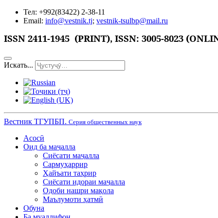
Тел: +992(83422) 2-38-11
Email:
info@vestnik.tj
;
vestnik-tsulbp@mail.ru
ISSN 2411-1945 (PRINT),
ISSN: 3005-8023 (ONLI
Искать...
Вестник ТГУПБП.
Серия общественных наук
Асосӣ
Оид ба маҷалла
Сиёсати маҷалла
Сармуҳаррир
Ҳайъати таҳрир
Сиёсати идораи маҷалла
Одоби нашри мақола
Маълумоти ҳатмӣ
Обуна
Ба муаллифон