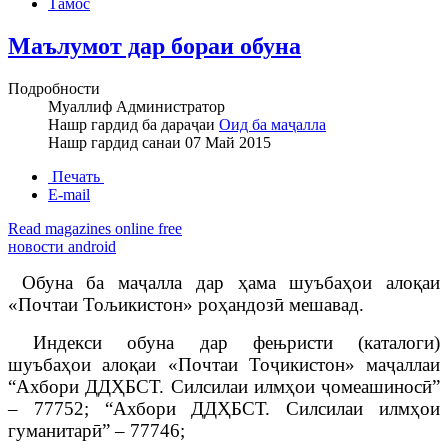
Тамос
Маълумот дар бораи обуна
Подробности
Муаллиф
Администратор
Нашр гардид ба дараҷаи
Оид ба маҷалла
Нашр гардид санаи
07 Май 2015
Печать
E-mail
Read magazines online free
новости android
Обуна
ба
маҷалла
дар
ҳ
ама
шуъбаҳои
алоқаи
«
Почтаи
То
љ
икистон
»
роҳандозӣ
мешавад
.
Индекси
обуна
дар
фе
њ
ристи
(
каталоги
)
шуъбаҳои
алоқаи
«
Почтаи
Тоҷикистон
»
ма
ҷаллаи
“Ахбори ДДҲБСТ. Силсилаи илмҳои ҷомеашиносӣ”
– 77752; “Ахбори ДДҲБСТ. Силсилаи илмҳои
гуманитарӣ” – 77746;