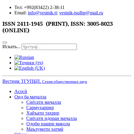
Тел: +992(83422) 2-38-11
Email:
info@vestnik.tj
;
vestnik-tsulbp@mail.ru
ISSN 2411-1945 (PRINT),
ISSN: 3005-8023
(ONLINE)
Искать...
Вестник ТГУПБП.
Серия общественных наук
Асосӣ
Оид ба маҷалла
Сиёсати маҷалла
Сармуҳаррир
Ҳайъати таҳрир
Сиёсати идораи маҷалла
Одоби нашри мақола
Маълумоти ҳатмӣ