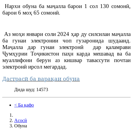
Нархи обуна ба маҷалла барои 1 сол 130 сомонӣ,
барои 6 моҳ 65 сомонӣ.
Аз моҳи январи соли 2024 ҳар ду силсилаи маҷалла
ба гунаи электронии чоп гузаронида шудаанд.
Маҷалла дар гунаи электронӣ дар қаламрави
Ҷумҳурии Тоҷикистон паҳн карда мешавад ва ба
муаллифони берун аз кишвар тавассути почтаи
электронӣ ирсол мегардад.
Дастрасӣ ба варақаи обуна
Дида шуд: 14573
< Ба қафо
Асосӣ
Обуна