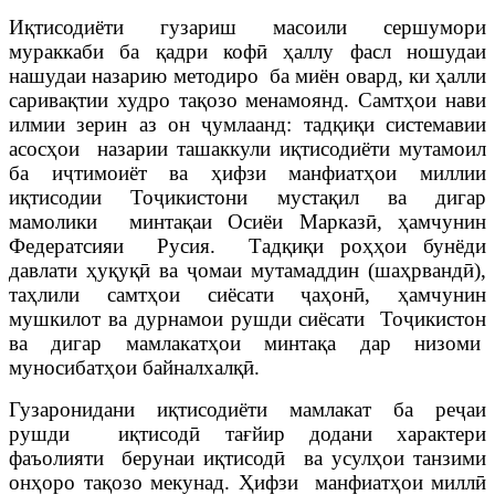
Иқтисодиёти гузариш масоили сершумори
мураккаби ба қадри кофӣ ҳаллу фасл ношудаи
нашудаи назарию методиро ба миён овард, ки ҳалли
саривақтии худро тақозо менамоянд. Самтҳои нави
илмии зерин аз он ҷумлаанд: тадқиқи системавии
асосҳои назарии ташаккули иқтисодиёти мутамоил
ба иҷтимоиёт ва ҳифзи манфиатҳои миллии
иқтисодии Тоҷикистони мустақил ва дигар
мамолики минтақаи Осиёи Марказӣ, ҳамчунин
Федератсияи Русия. Тадқиқи роҳҳои бунёди
давлати ҳуқуқӣ ва ҷомаи мутамаддин (шаҳрвандӣ),
таҳлили самтҳои сиёсати ҷаҳонӣ, ҳамчунин
мушкилот ва дурнамои рушди сиёсати Тоҷикистон
ва дигар мамлакатҳои минтақа дар низоми
муносибатҳои байналхалқӣ.
Гузаронидани иқтисодиёти мамлакат ба реҷаи
рушди иқтисодӣ тағйир додани характери
фаъолияти берунаи иқтисодӣ ва усулҳои танзими
онҳоро тақозо мекунад. Ҳифзи манфиатҳои миллӣ