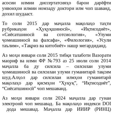
асосии илмии диссертатсияҳо барои дарёфти
унвонҳои илмии номзаду доктори илм чоп шаванд,
дохил шудааст.
То соли 2015 дар маҷалла мақолаҳо таҳти
рубрикаҳои «Ҳуқуқшиносӣ», «Иқтисодиёт»,
«Сиёсатшиносӣ ва сотсиология», «Улуми
ҷомеашиносӣ ва фалсафа», «Филология», «Усули
таълим», «Тақриз ва китобиёт» нашр мегардиданд.
Аз моҳи январи соли 2015 тибқи талаботи Вазорати
маориф ва илми ФР №793 аз 25 июли соли 2014
маҷалла ба ду силсила – силсилаи улуми
ҷомеашиносӣ ва силсилаи улуми гуманитарӣ тақсим
шуд.Алҳол дар силсилаи илмҳои гуманитарӣ
мақолаҳо дар қисмҳои “Ҳуқуқ”, “Иқтисодиёт”,
“Сиёсатшиносӣ” чоп мешаванд.
Аз моҳи январи соли 2024 маҷалла дар гунаи
электронӣ чоп мешавад. Ба мақолаҳо индекси DOI
дода мешавад. Маҷалла дар ИИИР (РИНЦ)