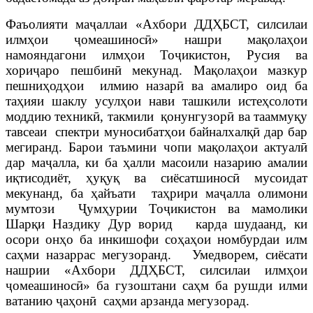
Фаъолияти маҷаллаи «Ахбори ДДҲБСТ, силсилаи
илмҳои ҷомеашиносӣ» нашри мақолаҳои
намояндагони илмҳои Тоҷикистон, Русия ва
хориҷаро пешбинӣ мекунад. Мақолаҳои мазкур
пешниҳодҳои илмию назарӣ ва амалиро оид ба
таҳияи шаклу усулҳои нави ташкили истеҳсолоти
моддию техникӣ, такмили қонунгузорӣ ва тааммуқу
тавсеаи спектри муносибатҳои байналхалқӣ дар бар
мегиранд. Барои таъмини чопи мақолаҳои актуалӣ
дар маҷалла, ки ба ҳалли масоили назарию амалии
иқтисодиёт, ҳуқуқ ва сиёсатшиносӣ мусоидат
мекунанд, ба ҳайъати таҳрири маҷалла олимони
мумтози Ҷумҳурии Тоҷикистон ва мамолики
Шарқи Наздику Дур ворид карда шудаанд, ки
осори онҳо ба инкишофи соҳаҳои номбурдаи илм
саҳми назаррас мегузоранд. Умедворем, сиёсати
нашрии «Ахбори ДДҲБСТ, силсилаи илмҳои
ҷомеашиносӣ» ба гузоштани саҳм ба рушди илми
ватанию ҷаҳонӣ саҳми арзанда мегузорад.