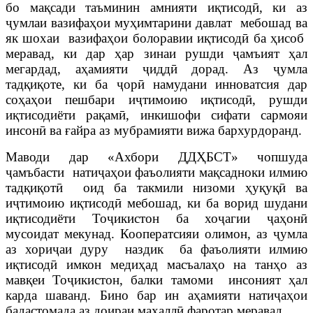
бо мақсади таъминин амнияти иқтисодӣ, ки аз
ҷумлаи вазифаҳои муҳимтарини давлат мебошад ва
як шохаи вазифаҳои болоравии иқтисодӣ ба ҳисоб
меравад, ки дар ҳар зинаи рушди ҷамъият ҳал
мегардад, аҳамияти ҷиддӣ дорад.
Аз ҷумла
тадқиқоте, ки ба ҷорӣ намудани инноватсия дар
соҳаҳои пешбари иҷтимоию иқтисодӣ, рушди
иқтисодиёти рақамӣ, инкишофи сифати сармояи
инсонӣ ва ғайра аз мубрамияти вижа бархурдоранд.
Маводи дар «Ахбори ДДҲБСТ» чопшуда
ҷамъбасти натиҷаҳои фаъолияти мақсадноки илмию
тадқиқотӣ оид ба такмили низоми ҳуқуқӣ ва
иҷтимоию иқтисодӣ мебошад, ки ба ворид шудани
иқтисодиёти Тоҷикистон ба хоҷагии ҷаҳонӣ
мусоидат мекунад. Кооператсияи олимон, аз ҷумла
аз хориҷаи дуру наздик ба фаъолияти илмию
иқтисодӣ имкон медиҳад масъалаҳо на танҳо аз
мавқеи Тоҷикистон, балки тамоми инсоният ҳал
карда шаванд. Бино бар ин аҳамияти натиҷаҳои
бадастомада аз доираи маҳаллӣ фаротар меравад.