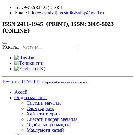
Тел: +992(83422) 2-38-11
Email:
info@vestnik.tj
;
vestnik-tsulbp@mail.ru
ISSN 2411-1945 (PRINT),
ISSN: 3005-8023
(ONLINE)
Искать...
Вестник ТГУПБП.
Серия общественных наук
Асосӣ
Оид ба маҷалла
Сиёсати маҷалла
Сармуҳаррир
Ҳайъати таҳрир
Сиёсати идораи маҷалла
Одоби нашри мақола
Маълумоти ҳатмӣ