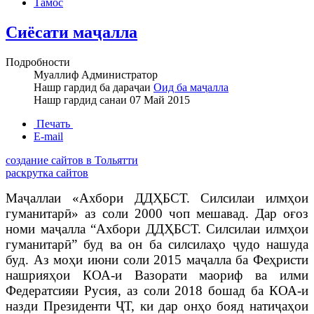
Тамос
Сиёсати маҷалла
Подробности
Муаллиф
Администратор
Нашр гардид ба дараҷаи
Оид ба маҷалла
Нашр гардид санаи
07 Май 2015
Печать
E-mail
создание сайтов в Тольятти
раскрутка сайтов
Маҷаллаи «Ахбори ДДҲБСТ. Силсилаи илмҳои
гуманитарӣ» аз соли 2000 чоп мешавад. Дар оғоз
номи маҷалла “Ахбори ДДҲБСТ. Силсилаи илмҳои
гуманитарӣ” буд ва он ба силсилаҳо ҷудо нашуда
буд. Аз моҳи июни соли 2015 маҷалла ба Феҳристи
нашрияҳои КОА-и Вазорати маориф ва илми
Федератсияи Русия, аз соли 2018 бошад ба КОА-и
назди Президенти ҶТ, ки дар онҳо бояд натиҷаҳои