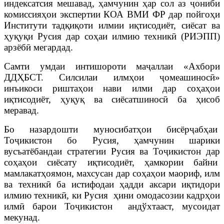
индексатсия мешавад, ҳамчунин ҳар сол аз ҷониби
комиссияҳои экспертии КОА ВМИ ФР дар пойгоҳи
Институти тадқиқоти илмии иқтисодиёт, сиёсат ва
ҳуқуқи Русия дар соҳаи илмию техникӣ (РИЭПП)
арзёбӣ мегардад.
Самти умдаи интишороти маҷаллаи «Ахбори
ДДҲБСТ. Силсилаи илмҳои ҷомеашиносӣ»
инъикоси риштаҳои нави илми дар соҳаҳои
иқтисодиёт, ҳуқуқ ва сиёсатшиносӣ ба ҳисоб
меравад.
Бо назардошти муносибатҳои бисёрҷабҳаи
Тоҷикистон бо Русия, ҳамчунин шарики
вусъатёбандаи стратегии Русия ва Тоҷикистон дар
соҳаҳои сиёсату иқтисодиёт, ҳамкории байни
мамлакатҳоямон, махсусан дар соҳаҳои маориф, илм
ва техникӣ ба истифодаи ҳадди аксари иқтидори
илмию техникӣ, ки Русия ҳини омодасозии кадрҳои
илмӣ барои Тоҷикистон андўхтааст, мусоидат
мекунад.