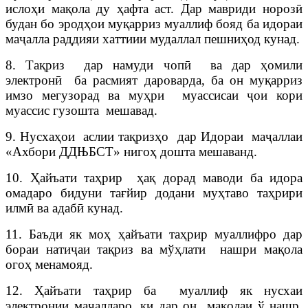
ислоҳи мақола ду ҳафта аст. Дар мавриди норозӣ
будан бо эродҳои муқарриз муаллиф бояд ба идораи
маҷалла раддияи хаттиии мудаллал пешниҳод кунад.
8. Тақриз дар намуди чопӣ ва дар ҳомили
электронӣ ба расмият дароварда, ба он муқарриз
имзо мегузорад ва муҳри муассисаи ҷои кори
муассис гузошта мешавад.
9. Нусхаҳои аслии тақризҳо дар Идораи маҷаллаи
«Ахбори ДД
Њ
БСТ» нигоҳ дошта мешаванд.
10. Ҳайъати таҳрир ҳақ дорад маводи ба идора
омадаро бидуни тағйир додани муҳтаво таҳрири
илмӣ ва адабӣ кунад.
11. Баъди як моҳ ҳайъати таҳрир муаллифро дар
бораи натиҷаи тақриз ва мўҳлати нашри мақола
огоҳ менамояд.
12. Ҳайъати таҳрир ба муаллиф як нусхаи
электронии маҷалларо, ки дар он мақолаи ў нашр