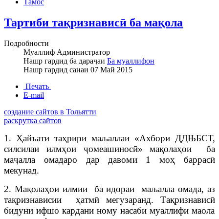
Тамос
Тартиби тақризнависӣ ба мақола
Подробности
Муаллиф
Администратор
Нашр гардид ба дараҷаи
Ба муаллифон
Нашр гардид санаи
07 Май 2015
Печать
E-mail
создание сайтов в Тольятти
раскрутка сайтов
1. Ҳайъати таҳрири ма
љ
аллаи «Ахбори ДД
Њ
БСТ,
силсилаи илмҳои ҷомеашиносӣ» мақолаҳои ба
маҷалла омадаро дар давоми 1 моҳ баррасӣ
мекунад.
2. Мақолаҳои илмии ба идораи ма
љ
алла омада, аз
тақризнависии ҳатмӣ мегузаранд. Та
қ
ризнавис
ӣ
бидуни ифшо кардани ному насаби муаллифи маола