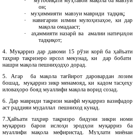
·
мутобиқати м
у
ҳтавои мақола ба мавзўи
он;
·
муҳиммияти мавз
у
и мавриди тадқиқ;
·
навигарии илмии мулоҳизаҳое, ки дар
мақола омадааст;
·
аҳам
м
ияти назарӣ ва амалии натиҷаҳои
тадқиқот;
4. Муқарриз дар давоми 15 рўзи корӣ ба ҳайъати
таҳрир тақризеро ирсол мекунад, ки дар бобати
нашри мақола пешниҳодҳо дорад.
5. Агар ба мақола тағйирот даровардан лозим
бошад, муқарриз зикр менамояд, ки кадом тасҳеҳу
иловаҳоро бояд муаллифи мақола ворид созад.
6. Дар мавриди тақризи манфӣ муқарриз вазифадор
аст раддияи мудаллал пешниход кунад.
7.Ҳайъати таҳрир тақризро бидуни зикри номи
муқарриз барои ислоҳи эродҳои муқарриз ба
муаллифи мақола мефиристад. Муҳлати миёнаи