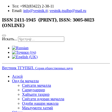
Тел: +992(83422) 2-38-11
Email:
info@vestnik.tj
;
vestnik-tsulbp@mail.ru
ISSN 2411-1945 (PRINT),
ISSN: 3005-8023
(ONLINE)
Искать...
Вестник ТГУПБП.
Серия общественных наук
Асосӣ
Оид ба маҷалла
Сиёсати маҷалла
Сармуҳаррир
Ҳайъати таҳрир
Сиёсати идораи маҷалла
Одоби нашри мақола
Маълумоти ҳатмӣ