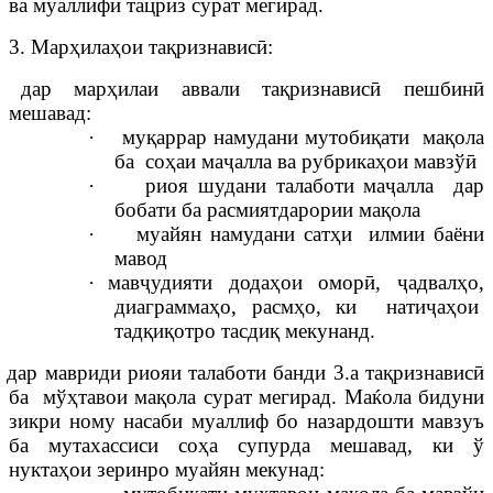
ва муаллифи тацриз сурат мегирад.
3. Марҳилаҳои тақризнависӣ:
) дар марҳилаи аввали тақризнависӣ пешбинӣ
мешавад:
·
муқаррар намудани мутобиқати мақола
ба соҳаи маҷалла ва рубрикаҳои мавзўӣ
·
риоя шудани талаботи маҷалла дар
бобати ба расмиятдарории мақола
·
муайян намудани сатҳи илмии баёни
мавод
·
мавҷудияти додаҳои оморӣ, ҷадвалҳо,
диаграммаҳо, расмҳо, ки натиҷаҳои
тадқиқотро тасдиқ мекунанд.
) дар мавриди риояи талаботи банди 3.а тақризнависӣ
ба мўҳтавои мақола сурат мегирад. Ма
ќ
ола
бидуни
зикри ному насаби муаллиф
бо назардошти мавз
у
ъ
ба мутахассиси соҳа супурда мешавад, ки ў
нуктаҳои зеринро муайян мекунад: