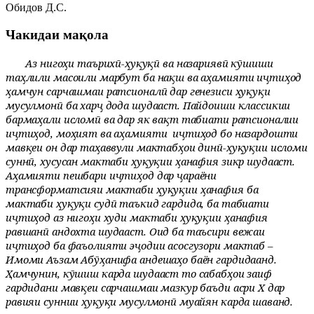
Обидов Д.С.
Чакидаи мақола
Аз нигоҳи таърихӣ-ҳуқуқӣ ва назариявӣ кӯшиши
таҳлили масоили марбут ба нақш ва аҳамияти иҷтиҳод
ҳамчун сарчашмаи ратсионалӣ дар генезиси ҳуқуқи
мусулмонӣ ба харҷ дода шудааст. Пайдоиши классикии
бармаҳали исломӣ ва дар як вақт табиати ратсионалии
иҷтиҳод, моҳият ва аҳамияти
иҷтиҳод бо назардошти
мавқеи он дар таҳаввули мактабҳои динӣ-ҳуқуқии исломи
суннӣ, хусусан мактаби ҳуқуқии ҳанафия зикр шудааст.
Аҳамияти пешбари иҷтиҳод дар ҷараёни
трансформатсияи мактаби ҳуқуқии ҳанафия ба
мактаби ҳуқуқи судӣ таъкид гардида, ба табиати
иҷтиҳод аз нигоҳи худи мактаби ҳуқуқии ҳанафия
равшанӣ андохта шудааст. Оид ба таъсири вежаи
иҷтиҳод ба фаъолияти эҷодии асосгузори мактаб –
Имоми Аъзам Абӯҳанифа андешаҳо баён гардидаанд.
Ҳамчунин, кӯшиш карда шудааст то сабабҳои заиф
гардидани мавқеи сарчашмаи мазкур баъди асри Х дар
равияи суннии ҳуқуқи мусулмонӣ муайян карда шаванд.