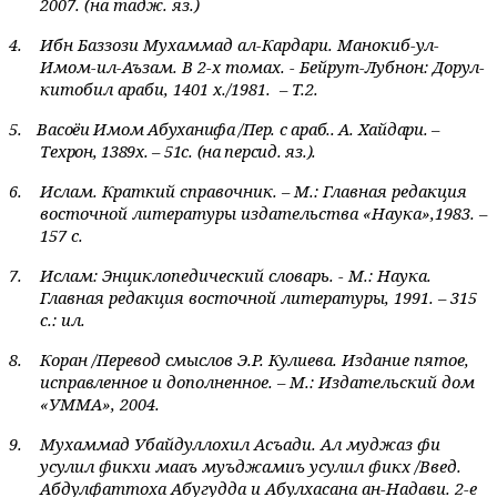
2007. (на тадж. яз.)
4.
Ибн Баззози Мухаммад ал-Кардари. Манокиб-ул-
Имом-ил-Аъзам. В 2-х томах. - Бейрут-Лубнон: Дорул-
китобил араби, 1401 х./1981.
– Т.2.
5.
Васоёи Имом Абуханифа /Пер. с араб.. А. Хайдари. –
Техрон, 1389х. – 51с. (на персид. яз.).
6.
Ислам. Краткий справочник. – М.: Главная редакция
восточной литературы издательства «Наука»,1983. –
157 с.
7.
Ислам: Энциклопедический словарь. - М.: Наука.
Главная редакция восточной литературы, 1991.
– 315
с.: ил.
8.
Коран /Перевод смыслов Э.Р. Кулиева. Издание пятое,
исправленное и дополненное. – М.: Издательский дом
«УММА», 2004.
9.
Мухаммад Убайдуллохил Асъади. Ал муджаз фи
усулил фикхи мааъ муъджамиъ усулил фикх /Введ.
Абдулфаттоха Абугудда и Абулхасана ан-Надави. 2-е