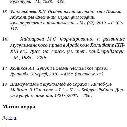
культура. – М., 1998. – 48с.
15.
Уткельбаева З.И. Особенности методологии Имама
Абуханифы //
Вестник. Серия философии,
культурологии и политологии. - №1 (67), 2019
. – С.109-
117.
16.
Хайдарова М.С.
Формирование и развитие
мусульманского права в Арабском Халифате (
XII
-
XIII
вв.). Дисс. на
соиск. уч. степ. канд.юрид.наук.
– М., 1985. – 220с.
17.
Холиков А.Г. Хукуки исломи (Исламское право). –
Душанбе: ЭР-граф, 2010. – 476с. (на тадж.яз.)
18.
Шамсулаимма Мухаммад ас-Сарахси. Китоб-ул-
Мабсут.
В 15 томах. – Т.1. – Ч.1. – Бейрут-Лубнон: Дор-
ул-кутубил илмийя, 1421х./2001. – 425с.
Матни пурра
Дарёфт