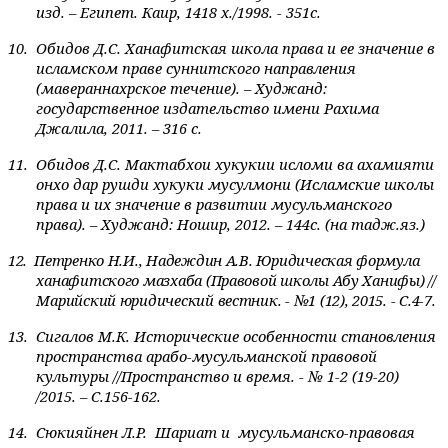
изд. – Египет. Каир, 1418 х./1998.
- 351с.
10.
Обидов Д.С. Ханафитская школа права и ее значение в
исламском праве суннитского направления
(мавераннахрское течение). – Худжанд:
государственное издательство имени Рахима
Джалила, 2011. – 316 с.
11.
Обидов Д.С. Мактабхои хукукии исломи ва ахамияти
онхо дар рушди хукуки мусулмони (Исламские школы
права и их значение в развитии мусульманского
права). – Худжанд: Ношир, 2012. – 144с. (на тадж.яз.)
12.
Петренко Н.И., Надеждин А.В. Юридическая формула
ханафитского мазхаба (Правовой школы Абу Ханифы) //
Марийский юридический вестник. - №1 (12), 2015. - С.4-7.
13.
Сигалов М.К.
Исторические особенности становления
пространства арабо-мусульманской правовой
культуры //Пространство и время. - № 1-2 (19-20)
/2015. – С.156-162.
14.
Сюкияйнен Л.Р.
Шариат и
мусульманско-правовая