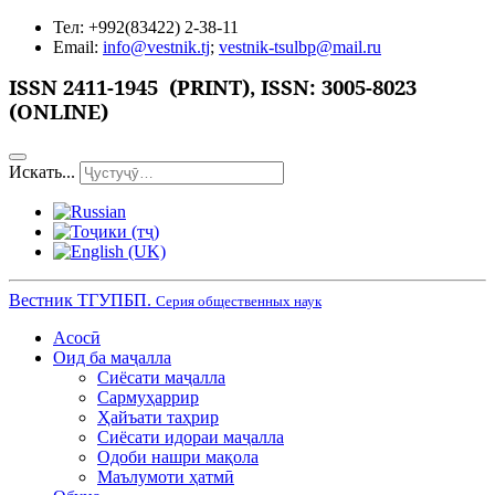
Тел: +992(83422) 2-38-11
Email:
info@vestnik.tj
;
vestnik-tsulbp@mail.ru
ISSN 2411-1945 (PRINT),
ISSN: 3005-8023
(ONLINE)
Искать...
Вестник ТГУПБП.
Серия общественных наук
Асосӣ
Оид ба маҷалла
Сиёсати маҷалла
Сармуҳаррир
Ҳайъати таҳрир
Сиёсати идораи маҷалла
Одоби нашри мақола
Маълумоти ҳатмӣ