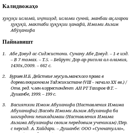
Калидвожаҳо
ҳуқуқи исломӣ, иҷтиҳод, исломи суннӣ, манбаи ақлгарои
ҳуқуқӣ, мактаби ҳуқуқии ҳанафӣ, Имоми Аъзам
Абӯҳанифа
Пайнавишт
1.
Абе Довуд ас-Сиджистони. Сунану Абе Довуд. – 1-е изд.
– В 7 томах. – Т.5. – Бейрут: Дор-ар-рисола ал-оламия,
1430х./2009. – 662 с.
2.
Буриев И.Б. Действие мусульманского права в
дореволюционном Таджикистане (
VIII
– начало ХХ вв.) /
Отв. ред. член-корреспондент
АН РТ Тахиров Ф.Т. –
Душанбе, 1999. – 199 с.
3.
Васиятхои Имом Абуханифа (Наставления Имама
Абуханифы) /Васоёи Имоми Аъзам Абуханифа ба
шогирдони пешкадамаш (Наставления Имама
Аъзама Абуханифы своим передовым ученикам) /Пер.
с персид. А. Хайдари. – Душанбе: ООО «Суннатулло»,