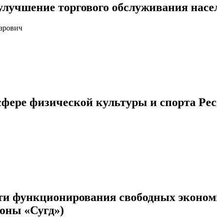
улучшение торгового обслуживания насе
арович
 сфере физической культуры и спорта Р
и функционирования свободных экономи
зоны «Сугд»)