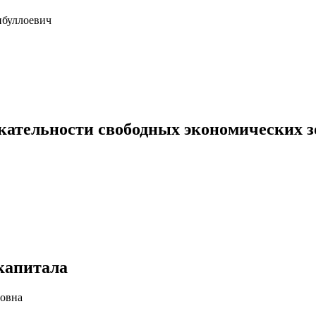
буллоевич
ательности свободных экономических з
 капитала
овна