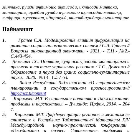
минтақа, рушди иҷтимоию иқтисодӣ, иқтисоди минтақа,
мониторинг, арзёбии рушди иҷтимоию иқтисодии минтақа,
тафриқа, мувозинат, идоракунӣ, нишондиҳандаҳои мониторинг
Пайнавишт
1.
Грачев С.А. Моделирование влияния цифровизации на
развитие социально-экономических систем / С.А. Грачев //
Вопросы инновационной экономики. - 2021. - Т.11.- №2.-
С.443-454.
2.
Демешко Т.С. Понятие, сущность, задачи мониторинга и
прогноза в системе управления регионом / Т.С. Демешко //
Образование и наука без грани: социально-гуманитарные
науки.- 2020.- №13 - С.57-63.
3.
Закон Республики Таджикистан «О стратегическом
планировании и государственном прогнозировании»//
http://ncz.tj/content
4.
Каримова М.Т. Региональная политика в Таджикистане:
проблемы и перспективы. – Душанбе: Ирфон, 2014. – 204
с.
5.
Каримова М.Т. Дифференциация регионов и механизм ее
снижения в Республике Таджикистан// Материалы XI
V
Международной
научно-практической конференции
«Государство и бизнес. Современные проблемы и