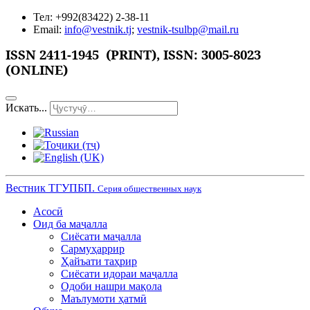
Тел: +992(83422) 2-38-11
Email:
info@vestnik.tj
;
vestnik-tsulbp@mail.ru
ISSN 2411-1945 (PRINT),
ISSN: 3005-8023
(ONLINE)
Искать...
Вестник ТГУПБП.
Серия общественных наук
Асосӣ
Оид ба маҷалла
Сиёсати маҷалла
Сармуҳаррир
Ҳайъати таҳрир
Сиёсати идораи маҷалла
Одоби нашри мақола
Маълумоти ҳатмӣ