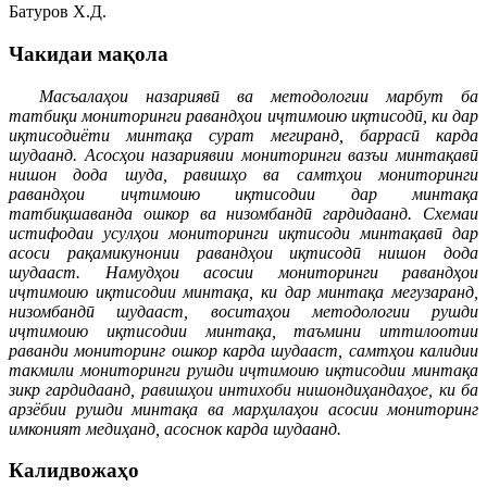
Батуров Х.Д.
Чакидаи мақола
Масъалаҳои назариявӣ ва методологии марбут ба
татбиқи мониторинги равандҳои иҷтимоию иқтисодӣ, ки дар
иқтисодиёти минтақа сурат мегиранд, баррасӣ карда
шудаанд. Асосҳои назариявии мониторинги вазъи минтақавӣ
нишон дода шуда, равишҳо ва самтҳои мониторинги
равандҳои иҷтимоию иқтисодии дар минтақа
татбиқшаванда ошкор ва низомбандӣ гардидаанд. Схемаи
истифодаи усулҳои мониторинги иқтисоди минтақавӣ дар
асоси рақамикунонии равандҳои иқтисодӣ нишон дода
шудааст. Намудҳои асосии мониторинги равандҳои
иҷтимоию иқтисодии минтақа, ки дар минтақа мегузаранд,
низомбандӣ шудааст, воситаҳои методологии рушди
иҷтимоию иқтисодии минтақа, таъмини иттилоотии
раванди мониторинг ошкор карда шудааст, самтҳои калидии
такмили мониторинги рушди иҷтимоию иқтисодии минтақа
зикр гардидаанд, равишҳои интихоби нишондиҳандаҳое, ки ба
арзёбии рушди минтақа ва марҳилаҳои асосии мониторинг
имконият медиҳанд, асоснок карда шудаанд.
Калидвожаҳо