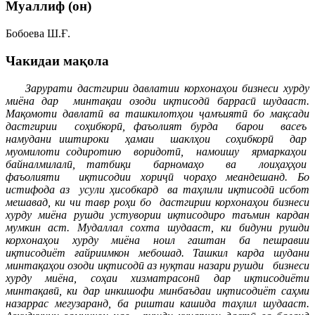
Муаллиф (он)
Бобоева Ш.Ғ.
Чакидаи мақола
Зарурати дастгирии давлатии корхона
ҳ
ои бизнеси хурду
миёна дар
минтақаи озоди иқтисодӣ
баррасӣ шудааст.
Мақомоти давлатӣ ва ташкилотҳои ҷамъиятӣ бо мақсади
дастгирии
соҳибкорӣ, фаъолият бурда
барои
васеъ
намудани иштироки
ҳамаи
шаклҳои
соҳибкорӣ
дар
муомилоти содиротию
воридотӣ,
намоишу
ярмаркаҳои
байналмилалӣ, татбиқи
барномаҳо
ва
лоиҳаҳҳои
фаъолияти
иқтисодии хориҷӣ чораҳо меандешанд. Бо
истифода аз
усули ҳисобкард
ва таҳлили иқтисодӣ исбот
мешавад, ки чи тавр роҳи бо
дастгирии корхона
ҳ
ои бизнеси
хурду миёна рушди устувории иқтисодиро таъмин кардан
мумкин аст.
Мудаллал сохта шудааст, ки бидуни рушди
корхонаҳои хурду миёна ноил гаштан ба пешравии
иқтисодиёт ғайриимкон мебошад. Ташкил карда шудани
минтақаҳои озоди иқтисодӣ аз нуқтаи назари рушди
бизнеси
хурду миёна, соҳаи хизматрасонӣ дар иқтисодиёти
минтақавӣ, ки дар инкишофи минбаъдаи иқтисодиёт саҳми
назаррас мегузаранд, ба риштаи кашида таҳлил
шудааст.