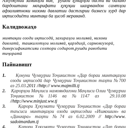
А
зхудкунии заминҳои нав,
рушди ҳунарҳои дастӣ ва баланд
бардоштани маърифати ҳуқуқии шаҳрвандон самтҳои
афзалиятноки низоми давлатии дастгирии бизнеси хурд дар
и
қ
тисодиёти минта
қ
а ба ҳисоб мераванд.
Калидвожаҳо
минтақаи озоди иқтисодӣ,
захираҳои молиявӣ,
низоми
давлат
ӣ
,
ташкилотҳои молиявӣ, қарздиҳӣ, сармоягузорӣ,
диверсификатсияи сохтори содирот,рушди равобити
тиҷорат
ӣ
Пайнавишт
1.
Қонуни Ҷумҳурии Тоҷикистон «Дар бораи минтақаҳои
озоди иқтисодӣ дар Ҷумҳурии Тоҷикистон таҳти №700
аз 25.03.
2011 //http://
www.
majmilli.tj
2.
Қарорҳои Маҷлиси намояндагони Маҷлиси Олии Ҷумҳурии
Тоҷикистон №1146 ва №1147 аз
29.10.08
//
http://www.minjust.ww.tj
3.
Қарори Ҳукумати Ҷумҳурии Тоҷикистон «Дар бораи
таъсиси минтақаҳои озоди иқтисодии «Ишкошим» ва
«Данғара» таҳти №74 аз 6.02.2009
// http://
www.
sadoimardum.tj
4.
Қарори Ҳукумати Ҷумҳурии Тоҷикистон «Дар бораи