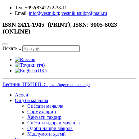
Тел: +992(83422) 2-38-11
Email:
info@vestnik.tj
;
vestnik-tsulbp@mail.ru
ISSN 2411-1945 (PRINT),
ISSN: 3005-8023
(ONLINE)
Искать...
Вестник ТГУПБП.
Серия общественных наук
Асосӣ
Оид ба маҷалла
Сиёсати маҷалла
Сармуҳаррир
Ҳайъати таҳрир
Сиёсати идораи маҷалла
Одоби нашри мақола
Маълумоти ҳатмӣ