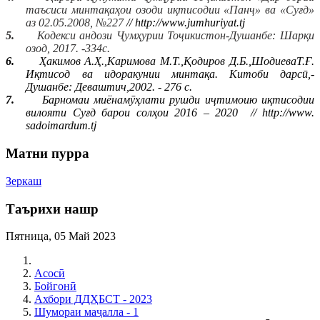
таъсиси минтақаҳои озоди иқтисодии «Панҷ» ва «Суғд»
аз 02.05.2008, №227
// http://www.
jumhuriyat.tj
5.
Кодекси андози Ҷумҳурии Тоҷикистон-Душанбе: Шарқи
озод, 2017. -334с.
6.
Ҳакимов А.Ҳ.,Каримова М.Т.,Қодиров Д.Б.,ШодиеваТ.Ғ.
Иқтисод ва идоракунии минтақа. Китоби дарсӣ,-
Душанбе: Деваштич,2002. - 276 с.
7.
Барномаи миёнамӯҳлати рушди иҷтимоию иқтисодии
вилояти Суғд барои солҳои 2016 – 2020
//
http://www.
sadoimardum.tj
Матни пурра
Зеркаш
Таърихи нашр
Пятница, 05 Май 2023
Асосӣ
Бойгонӣ
Ахбори ДДҲБСТ - 2023
Шумораи маҷалла - 1